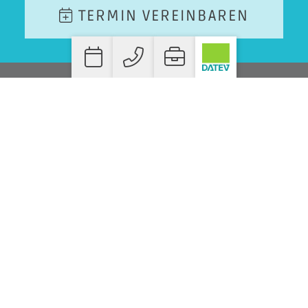
TERMIN VEREINBAREN
WO SIE UNS FINDEN!
STEUERBERATER DANIEL HEEB
BAHNHOFSTRASSE 7
D-55566 BAD SOBERNHEIM
T.
+49 06751 990 39-20
F. +49 06751 990 39-30
INFO@STEUERBERATER-HEEB.DE